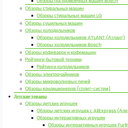
Обзоры посудомоечных машин Bosch
Обзоры стиральных машин
Обзоры стиральных машин LG
Обзоры сушильных машин
Обзоры холодильников
Обзоры холодильников ATLANT (Атлант)
Обзоры холодильников Bosch
Обзоры кофеварок и кофемашин
Рейтинги бытовой техники
Рейтинги холодильников
Обзоры электрочайников
Обзоры микроволновых печей
Обзоры кондиционеров (сплит-систем)
Детские товары
Обзоры детских игрушек
Обзоры детских игрушек с AliExpress (Ал
Обзоры интерактивных игрушек
Обзоры интерактивных игрушек FurR