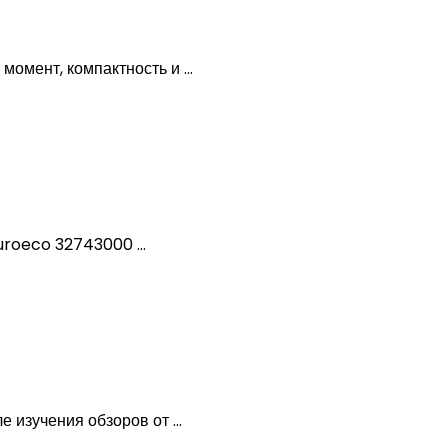
омент, компактность и ...
roeco 32743000 ...
зучения обзоров от ...