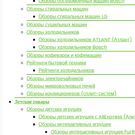
Обзоры посудомоечных машин Bosch
Обзоры стиральных машин
Обзоры стиральных машин LG
Обзоры сушильных машин
Обзоры холодильников
Обзоры холодильников ATLANT (Атлант)
Обзоры холодильников Bosch
Обзоры кофеварок и кофемашин
Рейтинги бытовой техники
Рейтинги холодильников
Обзоры электрочайников
Обзоры микроволновых печей
Обзоры кондиционеров (сплит-систем)
Детские товары
Обзоры детских игрушек
Обзоры детских игрушек с AliExpress (Ал
Обзоры интерактивных игрушек
Обзоры интерактивных игрушек FurR